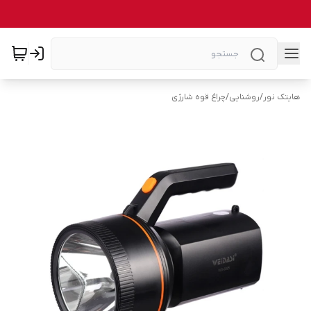
هایتک نور
/
روشنایی
/
چراغ قوه شارژی