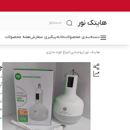
هایتک نور
دسته‌بندی محصولات
خانه
پیگیری سفارش
همه محصولات
هایتک نور
/
روشنایی
/
چراغ قوه شارژی
چر
دس
آو
با
تو
ج
تع
ن