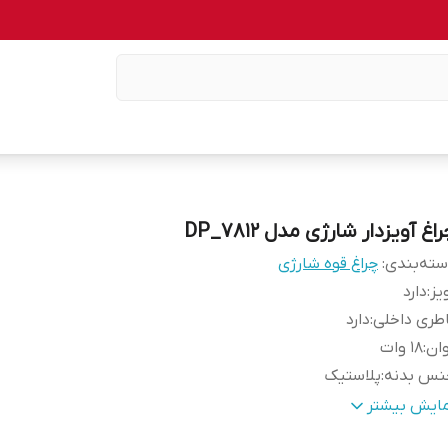
اغ آویزدار شارژی مدل DP_۷۸۱۲
ته‌بندی
:
چراغ قوه شارژی
یز
:
دارد
طری داخلی
:
دارد
ان
:
۱۸ وات
نس بدنه
:
پلاستیک
داد حالت روشنایی
:
۳
مایش بیشتر