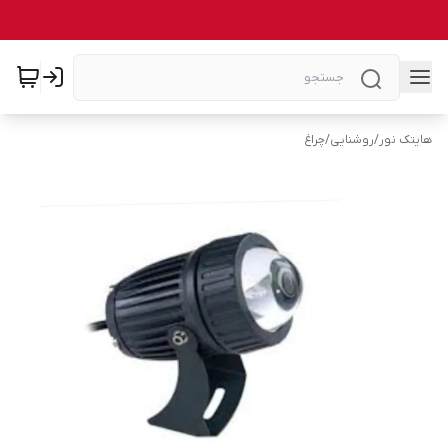
هایتک نور
/
روشنایی
/
چراغ