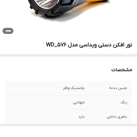
نور افکن دستی ویداسی مدل WD_576
مشخصات
جنس بدنه
پلاستیک وفلز
رنگ
مهتابی
باطری داخلی
دارد
توان
۲۰ وات