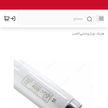
هایتک نور
/
روشنایی
/
لامپ