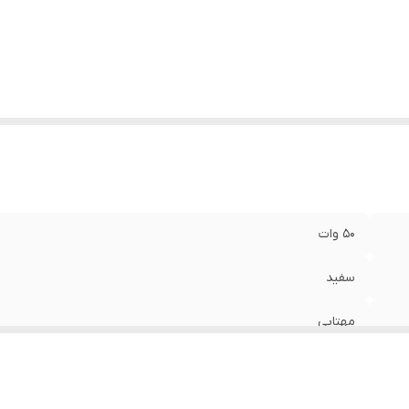
5۰ وات
سفید
مهتابی
۲۲۰