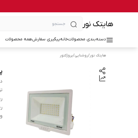
هایتک نور
دسته‌بندی محصولات
خانه
پیگیری سفارش
همه محصولات
هایتک نور
/
روشنایی
/
پروژکتور
پروژ
دس
تو
رن
رن
ول