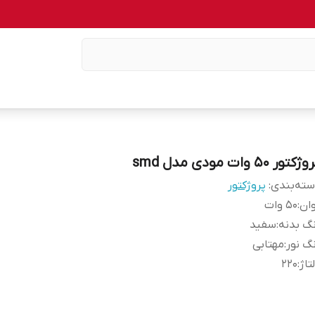
کتور ۵۰ وات مودی مدل smd
ته‌بندی
:
پروژکتور
ان
:
5۰ وات
گ بدنه
:
سفید
گ نور
:
مهتابی
تاژ
:
۲۲۰