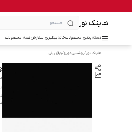
هایتک نور
دسته‌بندی محصولات
خانه
پیگیری سفارش
همه محصولات
هایتک نور
/
روشنایی
/
چراغ
/
چراغ ریلی
چر
دس
رن
رن
تو